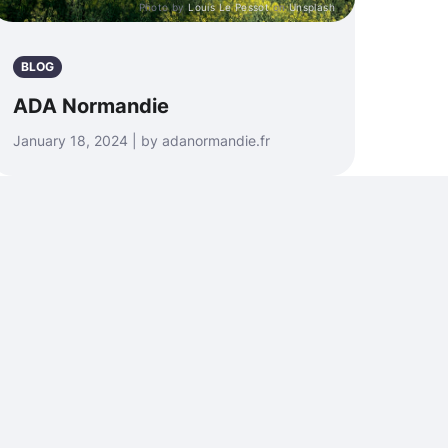
Photo by
Louis Le Pessot
on
Unsplash
BLOG
ADA Normandie
January 18, 2024 | by adanormandie.fr