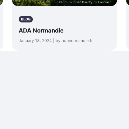
Photo by
Brian Garrity
on
Unsplash
BLOG
ADA Normandie
January 18, 2024 | by adanormandie.fr