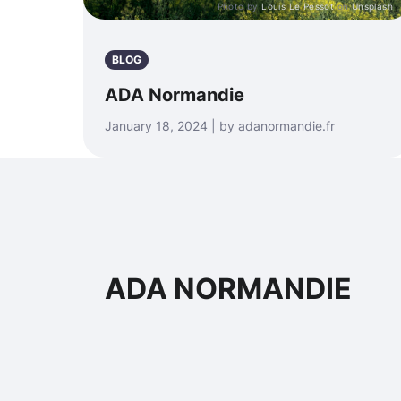
Photo by
Louis Le Pessot
on
Unsplash
BLOG
ADA Normandie
January 18, 2024 | by adanormandie.fr
ADA NORMANDIE